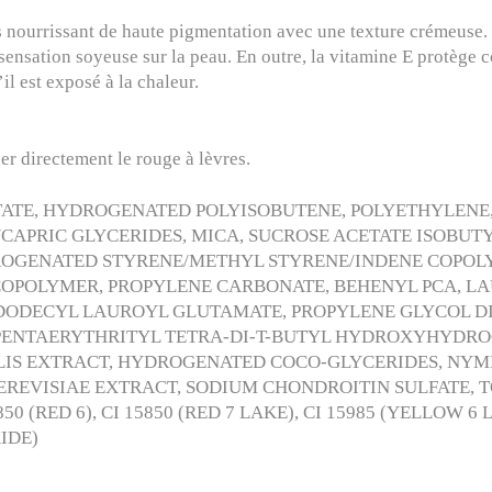
s nourrissant de haute pigmentation avec une texture crémeuse. Il
nsation soyeuse sur la peau. En outre, la vitamine E protège co
l est exposé à la chaleur.
er directement le rouge à lèvres.
TATE, HYDROGENATED POLYISOBUTENE, POLYETHYLENE,
APRIC GLYCERIDES, MICA, SUCROSE ACETATE ISOBUTY
DROGENATED STYRENE/METHYL STYRENE/INDENE COPOL
POLYMER, PROPYLENE CARBONATE, BEHENYL PCA, LAU
DODECYL LAUROYL GLUTAMATE, PROPYLENE GLYCOL D
, PENTAERYTHRITYL TETRA-DI-T-BUTYL HYDROXYHYDR
LIS EXTRACT, HYDROGENATED COCO-GLYCERIDES, NYM
EVISIAE EXTRACT, SODIUM CHONDROITIN SULFATE, TO
 (RED 6), CI 15850 (RED 7 LAKE), CI 15985 (YELLOW 6 L
XIDE)