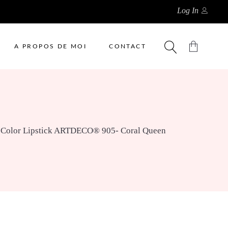
Log In
A PROPOS DE MOI
CONTACT
No products in the cart.
t Color Lipstick ARTDECO® 905- Coral Queen