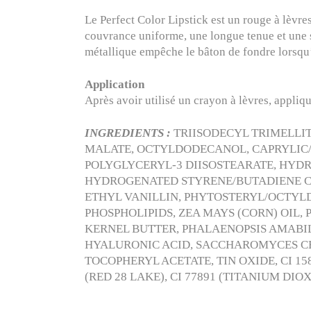
Le Perfect Color Lipstick est un rouge à lèvre
couvrance uniforme, une longue tenue et une se
métallique empêche le bâton de fondre lorsqu’i
Application
Après avoir utilisé un crayon à lèvres, appliqu
INGREDIENTS :
TRIISODECYL TRIMELLI
MALATE, OCTYLDODECANOL, CAPRYLIC/C
POLYGLYCERYL-3 DIISOSTEARATE, HY
HYDROGENATED STYRENE/BUTADIENE CO
ETHYL VANILLIN, PHYTOSTERYL/OCTYL
PHOSPHOLIPIDS, ZEA MAYS (CORN) OIL
KERNEL BUTTER, PHALAENOPSIS AMABI
HYALURONIC ACID, SACCHAROMYCES CER
TOCOPHERYL ACETATE, TIN OXIDE, CI 15850
(RED 28 LAKE), CI 77891 (TITANIUM DIO
.