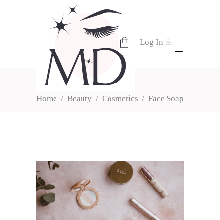
Log In
FACE SOAP
No products in the cart.
Home
/
Beauty
/
Cosmetics
/
Face Soap