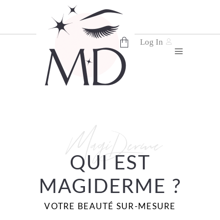
Log In
No products in the cart.
MagiDerme
QUI EST
MAGIDERME ?
VOTRE BEAUTÉ SUR-MESURE