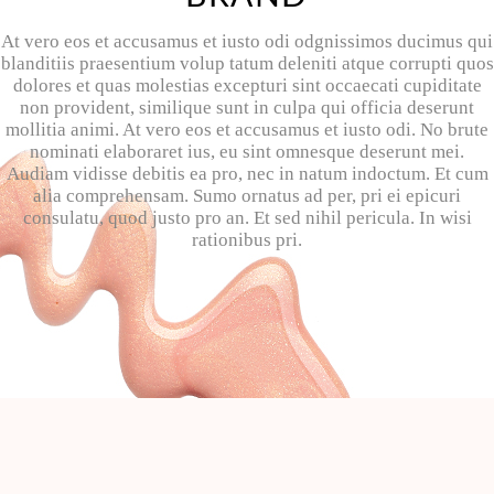
At vero eos et accusamus et iusto odi odgnissimos ducimus qui
blanditiis praesentium volup tatum deleniti atque corrupti quos
dolores et quas molestias excepturi sint occaecati cupiditate
non provident, similique sunt in culpa qui officia deserunt
mollitia animi. At vero eos et accusamus et iusto odi. No brute
nominati elaboraret ius, eu sint omnesque deserunt mei.
Audiam vidisse debitis ea pro, nec in natum indoctum. Et cum
alia comprehensam. Sumo ornatus ad per, pri ei epicuri
consulatu, quod justo pro an. Et sed nihil pericula. In wisi
rationibus pri.