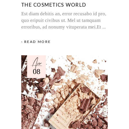
THE COSMETICS WORLD
Est diam debitis an, error recusabo id pro,
quo eripuit civibus ut. Mel ut tamquam
erroribus, ad nonumy vituperata mei.Et
READ MORE
Avr
08