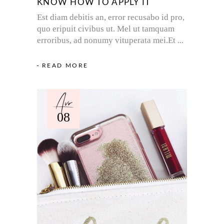
KNOW HOW TO APPLY IT
Est diam debitis an, error recusabo id pro,
quo eripuit civibus ut. Mel ut tamquam
erroribus, ad nonumy vituperata mei.Et
READ MORE
Avr
08