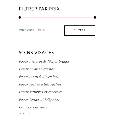
FILTRER PAR PRIX
Prix
Prix
Prix :
20€
—
50€
FILTRER
min
max
SOINS VISAGES
Peaux matures & Tâches brunes
Peaux mixtes à grasses
Peaux normales à sèches
Peaux sèches à très sèches
Peaux sensibles et réactives
Peaux ternes et fatiguées
Contour des yeux