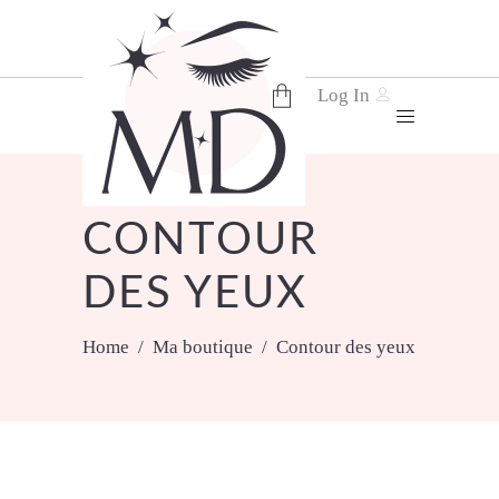
Log In
No products in the cart.
CONTOUR
DES YEUX
Home
/
Ma boutique
/
Contour des yeux