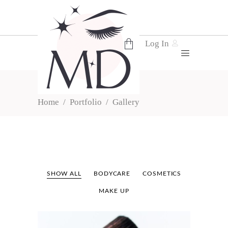
Log In
GALLERY
No products in the cart.
Home
/
Portfolio
/
Gallery
SHOW ALL
BODYCARE
COSMETICS
MAKE UP