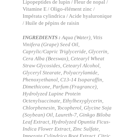
Lipopeptides de lupin / Fleur de nopal /
Vitamine E / Oligo-élément zinc /
Impérata cylindrica / Acide hyaluronique
/ Huile de pépins de raisin
INGREDIENTS :
Aqua (Water), Vitis
Vinifera (Grape) Seed Oil,
Caprylic/Capric Triglyceride, Glycerin,
Cera Alba (Beeswax), Cetearyl Wheat
Straw Glycosides, Cetearyl Alcohol,
Glyceryl Stearate, Polyacrylamide,
Phenoxyethanol, C13-14 Isoparaffin,
Dimethicone, Parfum (Fragrance),
Hydrolyzed Lupine Protein
Octenylsuccinate, Ethylhexyglycerin,
Chlorphenesin, Tocopherol, Glycine Soja
(Soybean) Oil, Laureth-7, Ginkgo Biloba
Leaf Extract, Hydrolyzed Opuntia Ficus-
Indica Flower Extract, Zinc Sulfate,
Imperata Cylindrica Root Extract, Citric