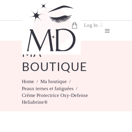
Log In
No products in the cart.
MA
BOUTIQUE
Home
/
Ma boutique
/
Peaux ternes et fatiguées
/
Crème Protectrice Oxy-Defense
Heliabrine®