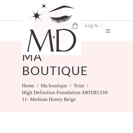
Log In
No products in the cart.
MA
BOUTIQUE
Home
/
Ma boutique
/
Teint
/
High Definition Foundation ARTDECO®
11- Medium Honey Beige