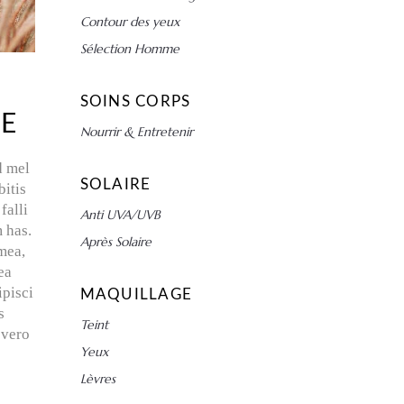
Contour des yeux
Sélection Homme
SOINS CORPS
RE
Nourrir & Entretenir
d mel
SOLAIRE
bitis
falli
Anti UVA/UVB
 has.
Après Solaire
 mea,
ea
ipisci
MAQUILLAGE
s
Teint
 vero
Yeux
Lèvres