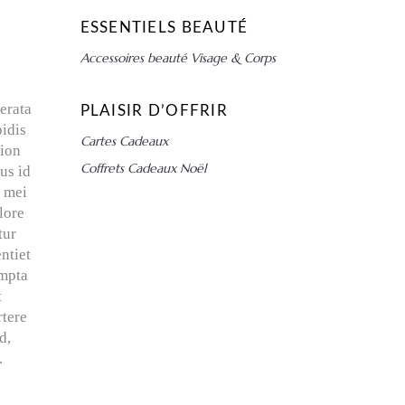
ESSENTIELS BEAUTÉ
Accessoires beauté Visage & Corps
erata
PLAISIR D’OFFRIR
pidis
Cartes Cadeaux
tion
Coffrets Cadeaux Noël
us id
s mei
lore
tur
ntiet
ompta
t
rtere
d,
.