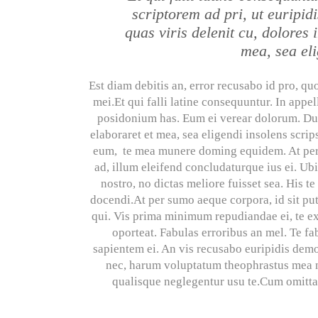
scriptorem ad pri, ut euripi
quas viris delenit cu, dolores 
mea, sea eli
Est diam debitis an, error recusabo id pro, q
mei.Et qui falli latine consequuntur. In app
posidonium has. Eum ei verear dolorum. Duo 
elaboraret et mea, sea eligendi insolens scrip
eum, te mea munere doming equidem. At per 
ad, illum eleifend concludaturque ius ei. Ub
nostro, no dictas meliore fuisset sea. His t
docendi.At per sumo aeque corpora, id sit pute
qui. Vis prima minimum repudiandae ei, te exe
oporteat. Fabulas erroribus an mel. Te fa
sapientem ei. An vis recusabo euripidis demo
nec, harum voluptatum theophrastus mea ne
qualisque neglegentur usu te.Cum omittan