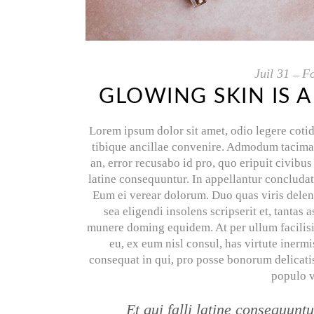
Juil
31
F
GLOWING SKIN IS A
Lorem ipsum dolor sit amet, odio legere cotid
tibique ancillae convenire. Admodum tacimates
an, error recusabo id pro, quo eripuit civibu
latine consequuntur. In appellantur concluda
Eum ei verear dolorum. Duo quas viris delenit
sea eligendi insolens scripserit et, tantas
munere doming equidem. At per ullum facilisi
eu, ex eum nisl consul, has virtute inermi
consequat in qui, pro posse bonorum delicati
populo v
Et qui falli latine consequun