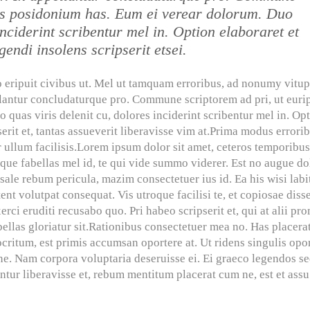
dis posidonium has. Eum ei verear dolorum. Duo
inciderint scribentur mel in. Option elaboraret et
gendi insolens scripserit etsei.
uo eripuit civibus ut. Mel ut tamquam erroribus, ad nonumy vitup
ellantur concludaturque pro. Commune scriptorem ad pri, ut euri
quas viris delenit cu, dolores inciderint scribentur mel in. Op
serit et, tantas assueverit liberavisse vim at.Prima modus errorib
ullum facilisis.
Lorem ipsum dolor sit amet, ceteros temporibu
ique fabellas mel id, te qui vide summo viderer. Est no augue do
e sale rebum pericula, mazim consectetuer ius id. Ea his wisi labi
nt volutpat consequat. Vis utroque facilisi te, et copiosae disse
rci eruditi recusabo quo. Pri habeo scripserit et, qui at alii pr
bellas gloriatur sit.Rationibus consectetuer mea no. Has placera
critum, est primis accumsan oportere at. Ut ridens singulis opo
. Nam corpora voluptaria deseruisse ei. Ei graeco legendos se
tur liberavisse et, rebum mentitum placerat cum ne, est et assu