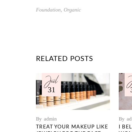
Foundation
,
Organic
RELATED POSTS
Juil
J
31
By
admin
By
ad
TREAT YOUR MAKEUP LIKE
I BE