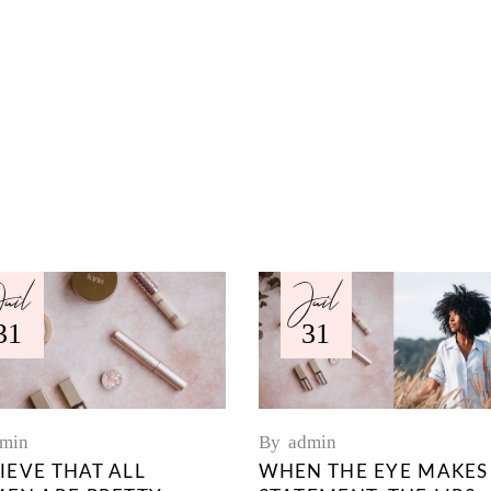
uil
Juil
31
31
min
By
admin
LIEVE THAT ALL
WHEN THE EYE MAKES