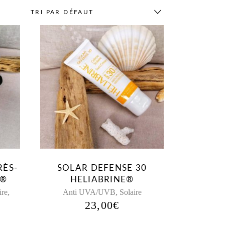
TRI PAR DÉFAUT
RÈS-
SOLAR DEFENSE 30
E®
HELIABRINE®
,
,
ire
Anti UVA/UVB
Solaire
23,00
€