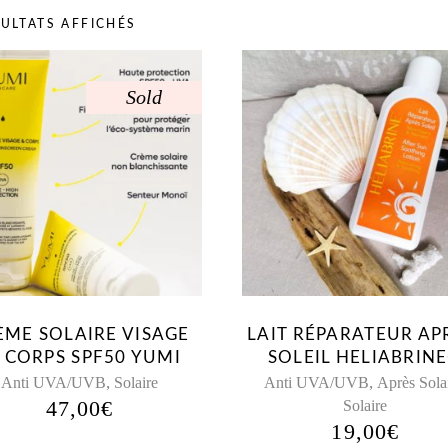
SULTATS AFFICHÉS
Sold
ÈME SOLAIRE VISAGE
LAIT RÉPARATEUR AP
 CORPS SPF50 YUMI
SOLEIL HELIABRIN
,
,
Anti UVA/UVB
Solaire
Anti UVA/UVB
Après Sola
47,00
€
Solaire
19,00
€