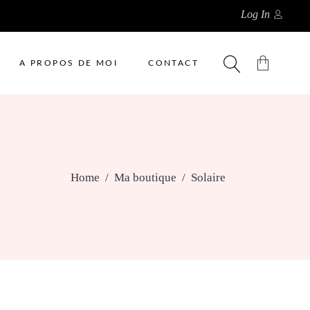
Log In
A PROPOS DE MOI
CONTACT
No products in the cart.
Home
/
Ma boutique
/
Solaire