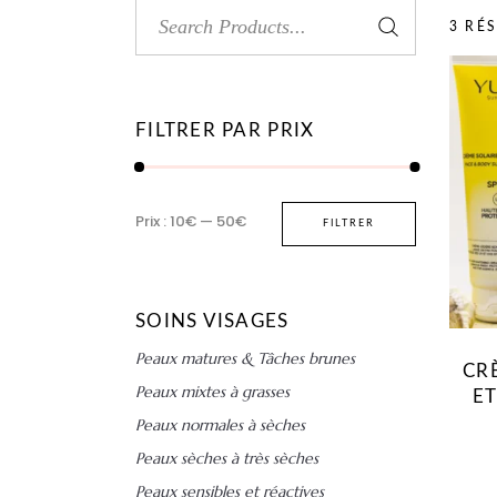
Search
3 RÉ
for:
FILTRER PAR PRIX
Prix
Prix
Prix :
10€
—
50€
FILTRER
min
max
SOINS VISAGES
Peaux matures & Tâches brunes
CR
Peaux mixtes à grasses
ET
Peaux normales à sèches
Peaux sèches à très sèches
Peaux sensibles et réactives