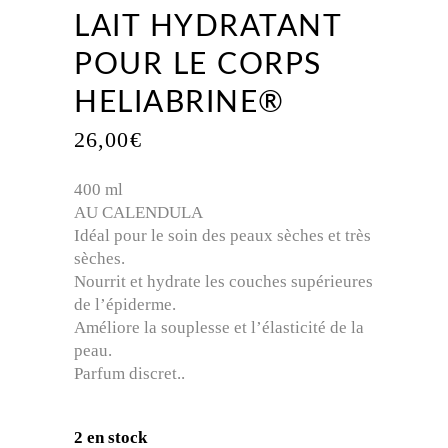
LAIT HYDRATANT
POUR LE CORPS
HELIABRINE®
26,00
€
400 ml
AU CALENDULA
Idéal pour le soin des peaux sèches et très
sèches.
Nourrit et hydrate les couches supérieures
de l’épiderme.
Améliore la souplesse et l’élasticité de la
peau.
Parfum discret..
2 en stock