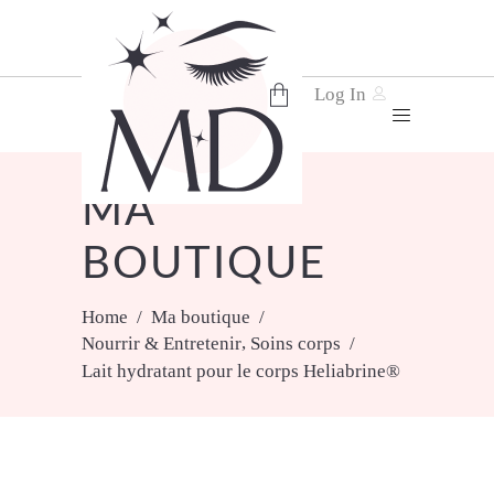
Log In
No products in the cart.
MA
BOUTIQUE
Home
/
Ma boutique
/
,
Nourrir & Entretenir
Soins corps
/
Lait hydratant pour le corps Heliabrine®