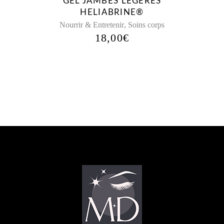
GEL JAMBES LÉGÈRES
HELIABRINE®
,
Nourrir & Entretenir
Soins corps
18,00
€