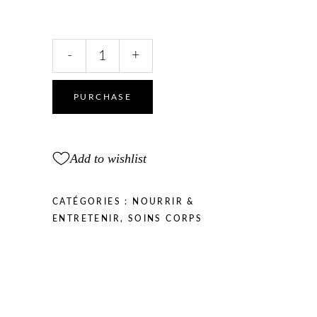
Lait
-
+
hydratant
pour
le
PURCHASE
corps
Heliabrine®
quantity
Add to wishlist
CATÉGORIES :
NOURRIR &
ENTRETENIR
,
SOINS CORPS