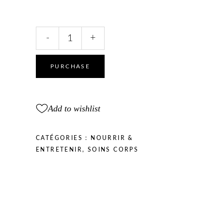
Lait
-
+
hydratant
pour
le
PURCHASE
corps
Heliabrine®
quantity
Add to wishlist
CATÉGORIES :
NOURRIR &
ENTRETENIR
,
SOINS CORPS