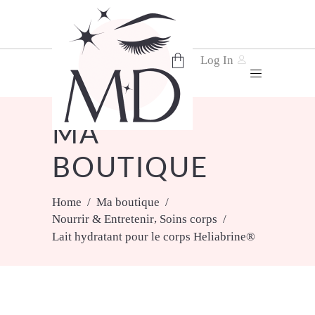
Log In
No products in the cart.
MA
BOUTIQUE
Home
/
Ma boutique
/
,
Nourrir & Entretenir
Soins corps
/
Lait hydratant pour le corps Heliabrine®