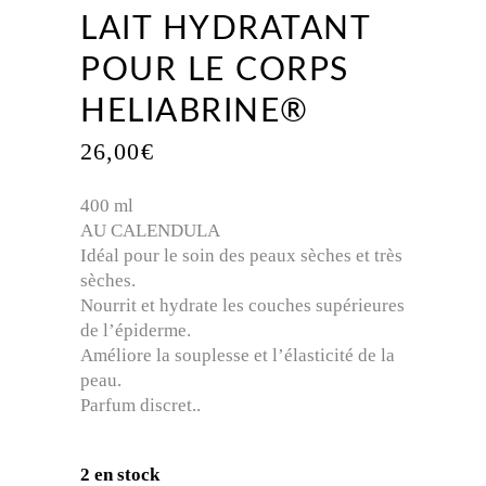
LAIT HYDRATANT
POUR LE CORPS
HELIABRINE®
26,00
€
400 ml
AU CALENDULA
Idéal pour le soin des peaux sèches et très
sèches.
Nourrit et hydrate les couches supérieures
de l’épiderme.
Améliore la souplesse et l’élasticité de la
peau.
Parfum discret..
2 en stock