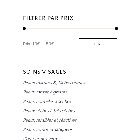
FILTRER PAR PRIX
Prix
Prix
Prix :
10€
—
50€
FILTRER
min
max
SOINS VISAGES
Peaux matures & Tâches brunes
Peaux mixtes à grasses
Peaux normales à sèches
Peaux sèches à très sèches
Peaux sensibles et réactives
Peaux ternes et fatiguées
Contour des yeux