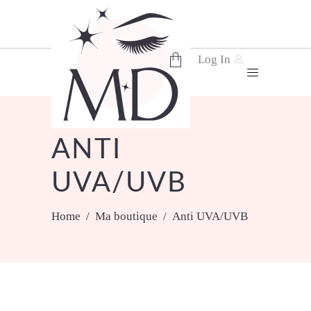
Log In
No products in the cart.
ANTI
UVA/UVB
Home
/
Ma boutique
/
Anti UVA/UVB