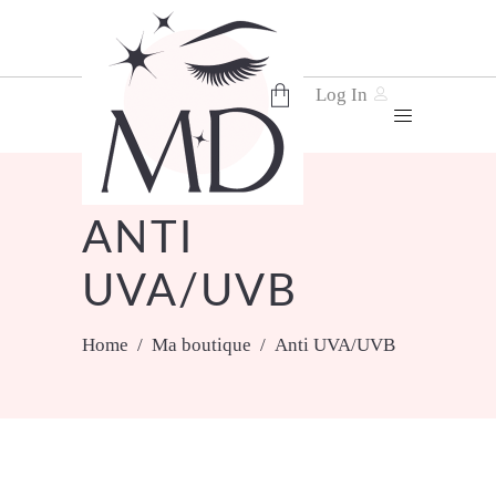
Log In
No products in the cart.
ANTI
UVA/UVB
Home
/
Ma boutique
/
Anti UVA/UVB