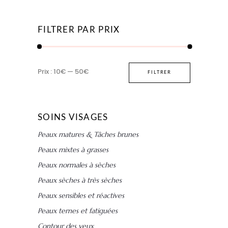
FILTRER PAR PRIX
Prix
Prix
Prix :
10€
—
50€
FILTRER
min
max
SOINS VISAGES
Peaux matures & Tâches brunes
Peaux mixtes à grasses
Peaux normales à sèches
Peaux sèches à très sèches
Peaux sensibles et réactives
Peaux ternes et fatiguées
Contour des yeux